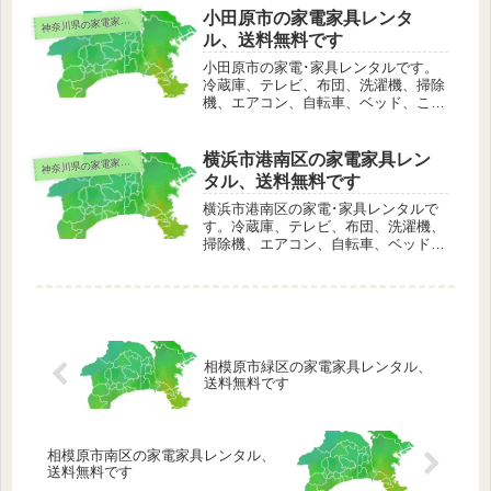
能。その他、離島や山間部などの一部
小田原市の家電家具レンタ
奈川県の家電家具レンタル
神
のエリアを除いて日本全国でもレンタ
ル、送料無料です
ル可能です。
小田原市の家電･家具レンタルです。
冷蔵庫、テレビ、布団、洗濯機、掃除
機、エアコン、自転車、ベッド、こた
つ、ストーブ、電子レンジなど。小田
原市は配送料無料でレンタル可能。そ
の他、離島や山間部などの一部のエリ
横浜市港南区の家電家具レン
奈川県の家電家具レンタル
神
アを除いて日本全国でもレンタル可能
タル、送料無料です
です。
横浜市港南区の家電･家具レンタルで
す。冷蔵庫、テレビ、布団、洗濯機、
掃除機、エアコン、自転車、ベッド、
こたつ、ストーブ、電子レンジなど。
横浜市港南区は配送料無料でレンタル
可能。その他、離島や山間部などの一
部のエリアを除いて日本全国でもレン
タル可能です。
相模原市緑区の家電家具レンタル、
送料無料です
相模原市南区の家電家具レンタル、
送料無料です