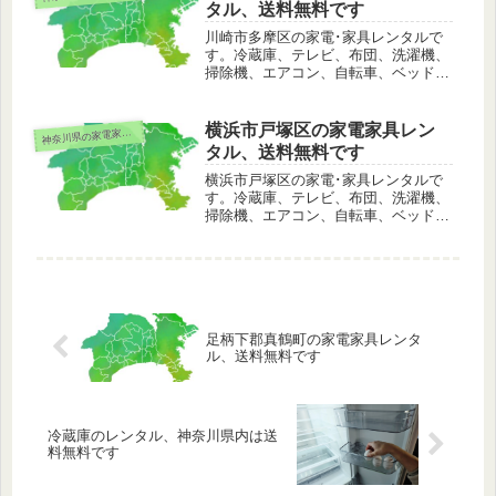
部のエリアを除いて日本全国でもレン
タル、送料無料です
タル可能です。
川崎市多摩区の家電･家具レンタルで
す。冷蔵庫、テレビ、布団、洗濯機、
掃除機、エアコン、自転車、ベッド、
こたつ、ストーブ、電子レンジなど。
川崎市多摩区は配送料無料でレンタル
可能。その他、離島や山間部などの一
横浜市戸塚区の家電家具レン
奈川県の家電家具レンタル
神
部のエリアを除いて日本全国でもレン
タル、送料無料です
タル可能です。
横浜市戸塚区の家電･家具レンタルで
す。冷蔵庫、テレビ、布団、洗濯機、
掃除機、エアコン、自転車、ベッド、
こたつ、ストーブ、電子レンジなど。
横浜市戸塚区は配送料無料でレンタル
可能。その他、離島や山間部などの一
部のエリアを除いて日本全国でもレン
タル可能です。
足柄下郡真鶴町の家電家具レンタ
ル、送料無料です
冷蔵庫のレンタル、神奈川県内は送
料無料です