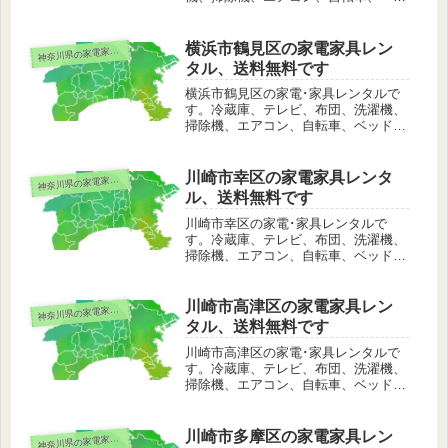
ド、こたつ、ストーブ、電子レンジな
ど。足柄上郡山北町は配送料無料でレ
ンタル可能。その他、離島や山間部な
横浜市鶴見区の家電家具レン
奈川県の家電家具レンタル
神
どの一部のエリアを除いて日本全国で
タル、送料無料です
もレンタル可能です。
横浜市鶴見区の家電･家具レンタルで
す。冷蔵庫、テレビ、布団、洗濯機、
掃除機、エアコン、自転車、ベッド、
こたつ、ストーブ、電子レンジなど。
横浜市鶴見区は配送料無料でレンタル
可能。その他、離島や山間部などの一
川崎市幸区の家電家具レンタ
奈川県の家電家具レンタル
神
部のエリアを除いて日本全国でもレン
ル、送料無料です
タル可能です。
川崎市幸区の家電･家具レンタルで
す。冷蔵庫、テレビ、布団、洗濯機、
掃除機、エアコン、自転車、ベッド、
こたつ、ストーブ、電子レンジなど。
川崎市幸区は配送料無料でレンタル可
能。その他、離島や山間部などの一部
川崎市高津区の家電家具レン
奈川県の家電家具レンタル
神
のエリアを除いて日本全国でもレンタ
タル、送料無料です
ル可能です。
川崎市高津区の家電･家具レンタルで
す。冷蔵庫、テレビ、布団、洗濯機、
掃除機、エアコン、自転車、ベッド、
こたつ、ストーブ、電子レンジなど。
川崎市高津区は配送料無料でレンタル
可能。その他、離島や山間部などの一
川崎市多摩区の家電家具レン
奈川県の家電家具レンタル
神