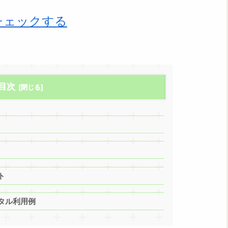
チェックする
目次
ト
タル利用例